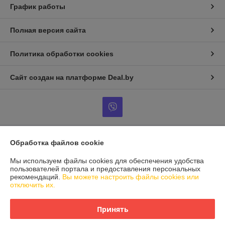
График работы
Полная версия сайта
Политика обработки cookies
Сайт создан на платформе Deal.by
Обработка файлов cookie
Информация для покупателя
Мы используем файлы cookies для обеспечения удобства
Юридическое лицо:
Частное сервисное унитарное предприятие
"Дизель Драйв"
пользователей портала и предоставления персональных
Минская область, Смолевичский район, д.Сосновая, ул. Центральная
рекомендаций.
Вы можете настроить файлы cookies или
94А
отключить их.
Регистрационный номер ЕГР: 691749170
Принять
УНП: 691749170