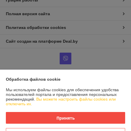
График работы
Полная версия сайта
Политика обработки cookies
Сайт создан на платформе Deal.by
Обработка файлов cookie
Информация для покупателя
Мы используем файлы cookies для обеспечения удобства
Юридическое лицо:
Частное сервисное унитарное предприятие
"Дизель Драйв"
пользователей портала и предоставления персональных
Минская область, Смолевичский район, д.Сосновая, ул. Центральная
рекомендаций.
Вы можете настроить файлы cookies или
94А
отключить их.
Регистрационный номер ЕГР: 691749170
Принять
УНП: 691749170
Регистрационный орган: Смолевичский РИК