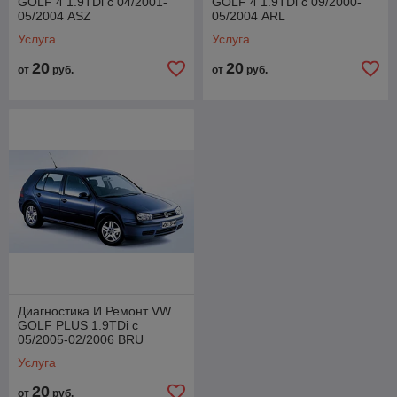
GOLF 4 1.9TDi с 04/2001-
GOLF 4 1.9TDi с 09/2000-
05/2004 ASZ
05/2004 ARL
Услуга
Услуга
20
20
от
руб.
от
руб.
Диагностика И Ремонт VW
GOLF PLUS 1.9TDi с
05/2005-02/2006 BRU
038130073AG
Услуга
20
от
руб.