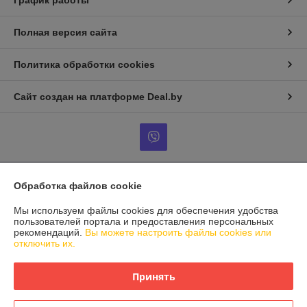
Полная версия сайта
Политика обработки cookies
Сайт создан на платформе Deal.by
Обработка файлов cookie
Информация для покупателя
Юридическое лицо:
Частное сервисное унитарное предприятие
Мы используем файлы cookies для обеспечения удобства
"Дизель Драйв"
пользователей портала и предоставления персональных
Минская область, Смолевичский район, д.Сосновая, ул. Центральная
рекомендаций.
Вы можете настроить файлы cookies или
94А
отключить их.
Регистрационный номер ЕГР: 691749170
Принять
УНП: 691749170
Регистрационный орган: Смолевичский РИК